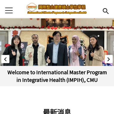
Jump to Main content
Jump to Navigation
首頁
Open submenu (About Us)
About Us
News
Open submenu (Faculty)
Faculty
Open submenu (Student Information)
Student Information
Open submenu (Scholarship)
Scholarship
 Program
2025 Bilingual Christmas Night of 
, CMU
Chinese Medicine, CMU
Open submenu (Admission)
Admission
Regulations
(link is external)
最新消息