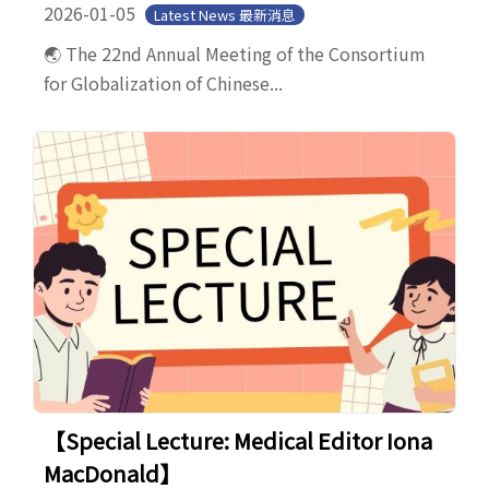
2026-01-05
Latest News 最新消息
🌏 The 22nd Annual Meeting of the Consortium
for Globalization of Chinese...
【Special Lecture: Medical Editor Iona
MacDonald】