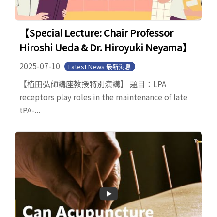
【Special Lecture: Chair Professor
Hiroshi Ueda & Dr. Hiroyuki Neyama】
2025-07-10
Latest News 最新消息
【植田弘師講座教授特別演講】 題目：LPA
receptors play roles in the maintenance of late
tPA-...