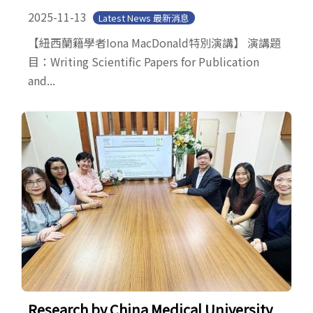
2025-11-13
Latest News 最新消息
【紐西蘭籍學者Iona MacDonald特別演講】 演講題
目：Writing Scientific Papers for Publication
and...
Research by China Medical University